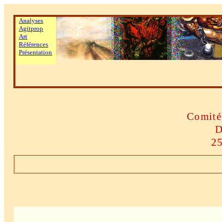
Analyses
Agitprop
Art
Références
Présentation
Comité
D
25