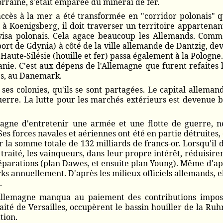
rraine, s'était emparée du minerai de fer.
ccès à la mer a été transformée en "corridor polonais" q
 Koenigsberg, il doit traverser un territoire appartenant à
isa polonais. Cela agace beaucoup les Allemands. Comme
 port de Gdynia) à côté de la ville allemande de Dantzig, dev
aute-Silésie (houille et fer) passa également à la Pologne
nie. C'est aux dépens de l'Allemagne que furent refaites le
les, au Danemark.
ses colonies, qu'ils se sont partagées. Le capital allem
guerre. La lutte pour les marchés extérieurs est devenue 
lemagne d'entretenir une armée et une flotte de guerre,
s forces navales et aériennes ont été en partie détruites, e
 la somme totale de 132 milliards de francs-or. Lorsqu'il d
 traité, les vainqueurs, dans leur propre intérêt, réduisire
éparations (plan Dawes, et ensuite plan Young). Même d'ap
ks annuellement. D'après les milieux officiels allemands, e
.
Allemagne manqua au paiement des contributions imposées
ité de Versailles, occupèrent le bassin houiller de la Ruh
tion.