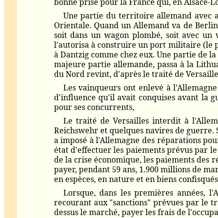
bonne prise pour la France qui, en Alsace-Lo
Une partie du territoire allemand avec a
Orientale. Quand un Allemand va de Berlin à
soit dans un wagon plombé, soit avec un v
l'autorisa à construire un port militaire (le
à Dantzig comme chez eux. Une partie de la H
majeure partie allemande, passa à la Lithua
du Nord revint, d'après le traité de Versail
Les vainqueurs ont enlevé à l'Allemagne 
d'influence qu'il avait conquises avant la 
pour ses concurrents,
Le traité de Versailles interdit à l'Al
Reichswehr et quelques navires de guerre. Se
a imposé à l'Allemagne des réparations pour
état d'effectuer les paiements prévus par le
de la crise économique, les paiements des r
payer, pendant 59 ans, 1.900 millions de mar
en espèces, en nature et en biens confisqués
Lorsque, dans les premières années, l'
recourant aux "sanctions" prévues par le tra
dessus le marché, payer les frais de l'occupa