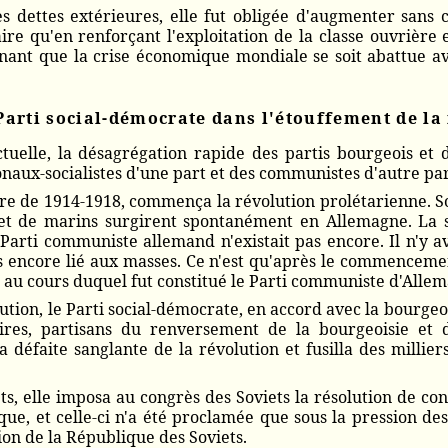
s dettes extérieures, elle fut obligée d'augmenter sans 
re qu'en renforçant l'exploitation de la classe ouvrière 
tonnant que la crise économique mondiale se soit abattue a
Parti social-démocrate dans l'étouffement de la
tuelle, la désagrégation rapide des partis bourgeois et
naux-socialistes d'une part et des communistes d'autre pa
rre de 1914-1918, commença la révolution prolétarienne. So
s et de marins surgirent spontanément en Allemagne. La 
e Parti communiste allemand n'existait pas encore. Il n'y a
pas encore lié aux masses. Ce n'est qu'après le commencem
s au cours duquel fut constitué le Parti communiste d'Alle
lution, le Parti social-démocrate, en accord avec la bourge
ires, partisans du renversement de la bourgeoisie et d
 défaite sanglante de la révolution et fusilla des milliers
ets, elle imposa au congrès des Soviets la résolution de c
ue, et celle-ci n'a été proclamée que sous la pression de
on de la République des Soviets.