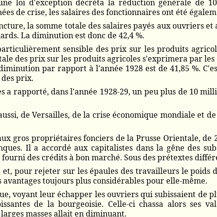
ne loi d'exception décréta la réduction générale de 10
ées de crise, les salaires des fonctionnaires ont été égale
oncture, la somme totale des salaires payés aux ouvriers et
ards. La diminution est donc de 42,4 %.
particulièrement sensible des prix sur les produits agri
ale des prix sur les produits agricoles s'exprimera par les 
 diminution par rapport à l'année 1928 est de 41,85 %. C'e
 des prix.
s a rapporté, dans l'année 1928-29, un peu plus de 10 mill
le aussi, de Versailles, de la crise économique mondiale et
x gros propriétaires fonciers de la Prusse Orientale, de 
anques. Il a accordé aux capitalistes dans la gêne des su
 fourni des crédits à bon marché. Sous des prétextes différe
, et, pour rejeter sur les épaules des travailleurs le poids 
des avantages toujours plus considérables pour elle-même.
ue, voyant leur échapper les ouvriers qui subissaient de pl
ssantes de la bourgeoisie. Celle-ci chassa alors ses v
 larges masses allait en diminuant.