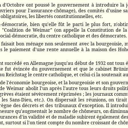
n d'Octobre ont poussé le gouvernement à introduire la j
uvriers pour l'assurance-chômage), des comités d'usine s
obligatoires, les libertés constitutionnelles, etc.
-démocratie, bien qu'elle fût le parti le plus fort, n'obti
 "Coalition de Weimar" (on appelle la Constitution de l
ocial-démocratie, du centre catholique et des démocrates.
tie faisait bon ménage non seulement avec la bourgeoisie
res le paiement d'une rente annuelle à la maison des Hoh
nt succédé en Allemagne jusqu'au début de 1932 ont tous ét
tie fut évincée du gouvernement et que le cabinet Brüning
u Reichstag le centre catholique, et celui-ci la soutenait a
 de l'économie bourgeoise, et la bourgeoisie et son gouver
 de Weimar abolit l'un après l'autre tous leurs droits poli
s grèves étaient sévèrement réprimées ; les journaux commun
les Sans-Dieu, etc.). On dispersait les réunions, on tirai
ne des décrets et des tribunaux d'exception. Il introduis
mesure qu'augmentait le nombre de chômeurs, on diminuait 
surances d'in validité et de maladie subirent également des
, surtout si l'on tient compte du nombre croissant de chô