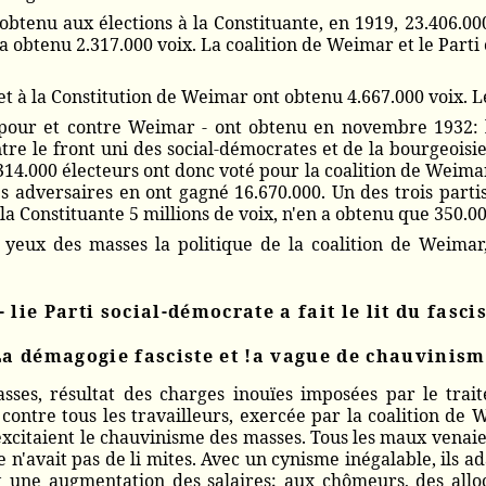
obtenu aux élections à la Constituante, en 1919, 23.406.00
es, a obtenu 2.317.000 voix. La coalition de Weimar et le Pa
et à la Constitution de Weimar ont obtenu 4.667.000 voix. Le
 pour et contre Weimar - ont obtenu en novembre 1932: l
re le front uni des social-démocrates et de la bourgeoisie
14.000 électeurs ont donc voté pour la coalition de Weimar
s adversaires en ont gagné 16.670.000. Un des trois parti
 la Constituante 5 millions de voix, n'en a obtenu que 350.
yeux des masses la politique de la coalition de Weimar, à
 - lie Parti social-démocrate a fait le lit du fasc
La démagogie fasciste et !a vague de chauvinis
sses, résultat des charges inouïes imposées par le trait
 contre tous les travailleurs, exercée par la coalition de
 excitaient le chauvinisme des masses. Tous les maux venaie
 n'avait pas de li mites. Avec un cynisme inégalable, ils 
nt une augmentation des salaires; aux chômeurs, des alloc