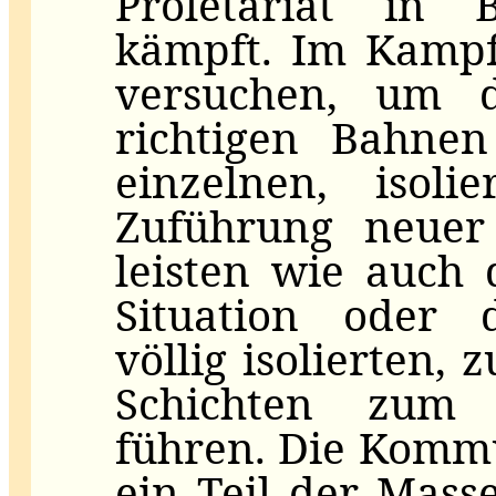
Proletariat in
kämpft. Im Kampf
versuchen, um 
richtigen Bahne
einzelnen, isol
Zuführung neuer 
leisten wie auch
Situation oder d
völlig isolierten,
Schichten zum 
führen. Die Kommun
ein Teil der Masse