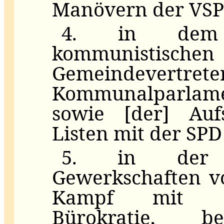
Manövern der VS
4. in dem 
kommunistische
Gemeindevertre
Kommunalparlame
sowie [der] Auf
Listen mit der SP
5. in der F
Gewerkschaften v
Kampf mit de
Bürokratie, 