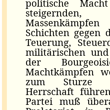
politische Mach
steigernden
Massenkämpfe
Schichten gegen 
Teuerung, Steuer
militärischen un
der Bourgeois
Machtkämpfen we
zum Sturze de
Herrschaft führe
Partei muß übera