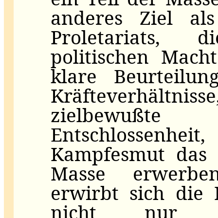
anderes Ziel als
Proletariats,
politischen Mach
klare Beurteilu
Kräfteverhältni
zielbewußte
Entschlossenhe
Kampfesmut das V
Masse erwerben
erwirbt sich die
nicht nur in