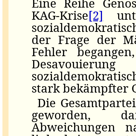
Eine Reihe Geno
KAG-Krise
[2]
unt
sozialdemokratis
der Frage der Mä
Fehler begangen
Desavouierun
sozialdemokratis
stark bekämpfter 
Die Gesamtpartei
geworden, daß
Abweichungen n