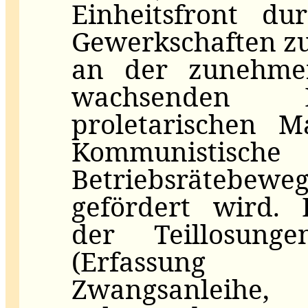
Einheitsfront du
Gewerkschaften zu
an der zunehme
wachsenden E
proletarischen M
Kommunistisc
Betriebsrätebe
gefördert wird.
der Teillosunge
(Erfassung 
Zwangsanlei