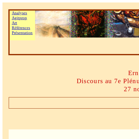
Analyses
Agitprop
Art
Références
Présentation
Ern
Discours au 7e Plén
27 n