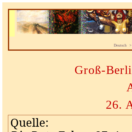
Deutsch >
Groß-Berl
26. 
Quelle: