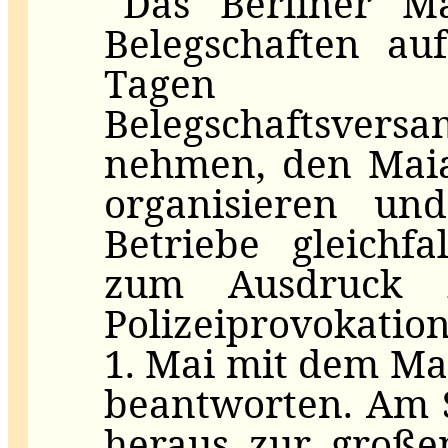
Das Berliner Ma
Belegschaften a
Tagen 
Belegschaftsvers
nehmen, den Maia
organisieren un
Betriebe gleichf
zum Ausdruck z
Polizeiprovokat
1. Mai mit dem Ma
beantworten. Am S
heraus zur große