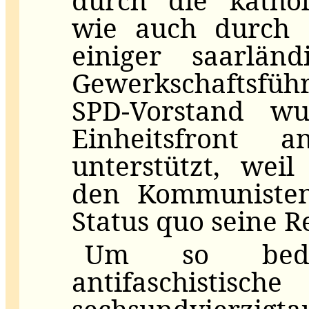
durch die kathol
wie auch durch d
einiger saarländ
Gewerkschaftsfü
SPD-Vorstand w
Einheitsfront
unterstützt, weil
den Kommuniste
Status quo seine Re
Um so bede
antifaschisti