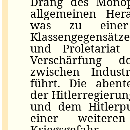
Drang des Monopo
allgemeinen Her
was zu einer
Klassengegensätz
und Proletariat 
Verschärfung de
zwischen Industr
führt. Die abent
der Hitlerregierun
und dem Hitlerpu
einer weitere
Kriegsgefah