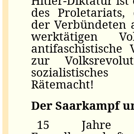
Hitler-Diktatur ist
des Proletariats
der Verbündeten a
werktätigen Vo
antifaschistische 
zur Volksrevolu
sozialistisch
Rätemacht!
Der Saarkampf u
15 Jahre 