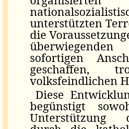
organisiert
nationalsozialisti
unterstützten Ter
die Voraussetzun
überwiegenden
sofortigen Ansc
geschaffen, t
volksfeindlichen H
Diese Entwicklu
begünstigt sowo
Unterstützung d