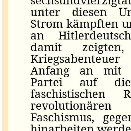
sechsundvierzigta
unter diesen U
Strom kämpften u
an Hitlerdeuts
damit zeigte
Kriegsabenteuer
Anfang an mit 
Partei auf d
faschistischen
revolutionäre
Faschismus, gege
hinarbeiten werde