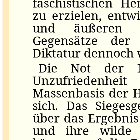
faschistischen He
zu erzielen, entw
und äußeren S
Gegensätze der n
Diktatur dennoch w
Die Not der M
Unzufriedenhei
Massenbasis der H
sich. Das Siegesg
über das Ergebni
und ihre wilde c