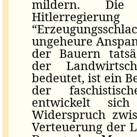
mildern. Di
Hitlerregieru
“Erzeugungsschla
ungeheure Anspan
der Bauern tatsä
der Landwirtsc
bedeutet, ist ein 
der faschistisc
entwickelt si
Widerspruch zwi
Verteuerung der 