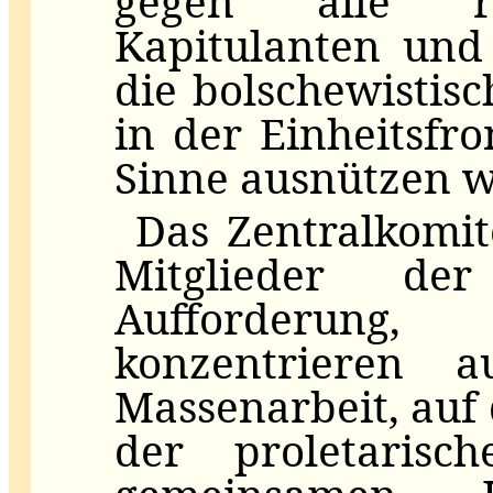
gegen alle rech
Kapitulanten und 
die bolschewistis
in der Einheitsfro
Sinne ausnützen w
Das Zentralkomit
Mitglieder d
Aufforderung
konzentrieren a
Massenarbeit, auf 
der proletarisch