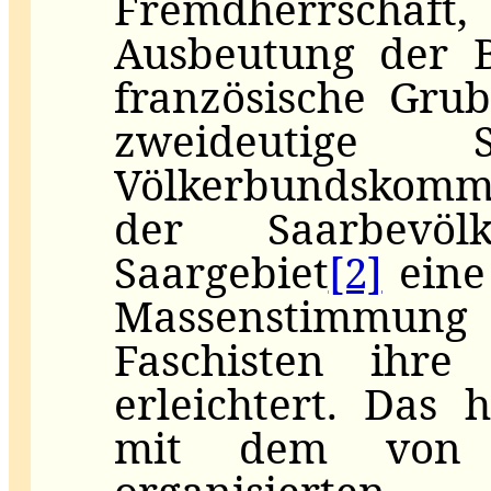
Fremdherrschaf
Ausbeutung der B
französische Gru
zweideutige 
Völkerbundskommi
der Saarbevö
Saargebiet
[2]
eine 
Massenstimmun
Faschisten ihre
erleichtert. Das
mit dem von d