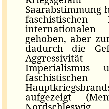
Saarabstimmung h
faschistische
internationale
gehoben, aber zu
dadurch die Gef
Aggressivitä
Imperialismus
faschistische
Hauptkriegsbra
aufgezeigt (Meme
Nordschleswig,