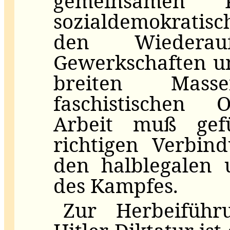
gemeinsamen 
sozialdemokratisc
den Wiederau
Gewerkschaften un
breiten Mass
faschistischen O
Arbeit muß gef
richtigen Verbin
den halblegalen 
des Kampfes.
Zur Herbeiführ