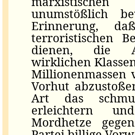
marxistischen
unumstößlich be
Erinnerung, daß
terroristischen 
dienen, die A
wirklichen Klasse
Millionenmassen 
Vorhut abzustoße
Art das schmu
erleichtern un
Mordhetze gegen
Partei billige Vorw