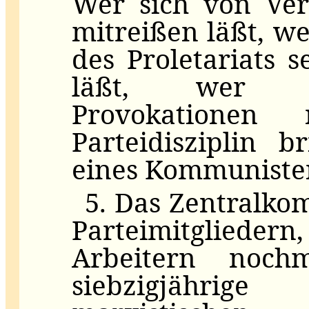
Wer sich von Ver
mitreißen läßt, w
des Proletariats s
läßt, wer de
Provokationen
Parteidisziplin 
eines Kommuniste
5. Das Zentralkom
Parteimitgliedern
Arbeitern noch
siebzigjähri