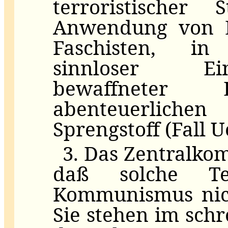
terroristischer
Anwendung von Ei
Faschisten, i
sinnloser Ei
bewaffneter E
abenteuerlich
Sprengstoff (Fall 
3. Das Zentralkomi
daß solche T
Kommunismus nic
Sie stehen im sch